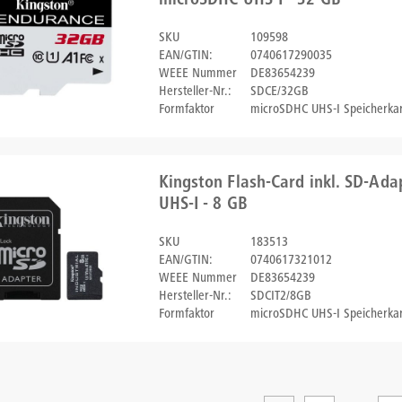
microSDHC UHS-I - 32 GB
SKU
109598
EAN/GTIN:
0740617290035
WEEE Nummer
DE83654239
Hersteller-Nr.:
SDCE/32GB
Formfaktor
microSDHC UHS-I Speicherkar
Kingston Flash-Card inkl. SD-Ada
UHS-I - 8 GB
SKU
183513
EAN/GTIN:
0740617321012
WEEE Nummer
DE83654239
Hersteller-Nr.:
SDCIT2/8GB
Formfaktor
microSDHC UHS-I Speicherkar