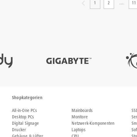
1
2
…
11
Shopkategorien
All-in-One PCs
Mainboards
SS
Desktop PCs
Monitore
Se
Digital Signage
Netzwerk-Komponenten
Sm
Drucker
Laptops
So
Gehäuse & Lüfter
CPU
St