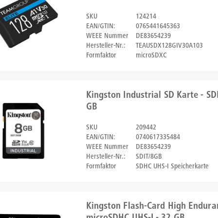
SKU
124214
EAN/GTIN:
0765441645363
WEEE Nummer
DE83654239
Hersteller-Nr.:
TEAUSDX128GIV30A103
Formfaktor
microSDXC
Kingston Industrial SD Karte - SD
GB
SKU
209442
EAN/GTIN:
0740617335484
WEEE Nummer
DE83654239
Hersteller-Nr.:
SDIT/8GB
Formfaktor
SDHC UHS-I Speicherkarte
Kingston Flash-Card High Endura