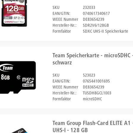
SKU
232033
EAN/GTIN:
0740617340617
WEEE Nummer
DE83654239
Hersteller-Nr.:
SDR2V6/128GB
Formfaktor
SDXC UHS-II Speicherkarte
Team Speicherkarte - microSDHC -
schwarz
SKU
523023
EAN/GTIN:
0765441001695
WEEE Nummer
DE83654239
Hersteller-Nr.:
TUSDH8GCL1003
Formfaktor
microSDHC
Team Group Flash-Card ELITE A1
UHS-I - 128 GB