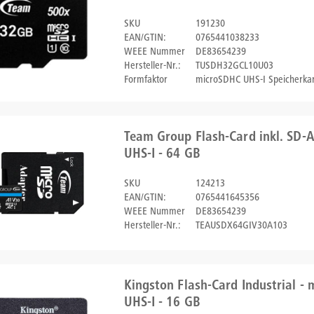
SKU
191230
EAN/GTIN:
0765441038233
WEEE Nummer
DE83654239
Hersteller-Nr.:
TUSDH32GCL10U03
Formfaktor
microSDHC UHS-I Speicherkar
Team Group Flash-Card inkl. SD-
UHS-I - 64 GB
SKU
124213
EAN/GTIN:
0765441645356
WEEE Nummer
DE83654239
Hersteller-Nr.:
TEAUSDX64GIV30A103
Kingston Flash-Card Industrial -
UHS-I - 16 GB