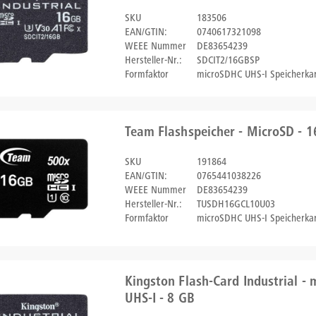
SKU
183506
EAN/GTIN:
0740617321098
WEEE Nummer
DE83654239
Hersteller-Nr.:
SDCIT2/16GBSP
Formfaktor
microSDHC UHS-I Speicherkar
Team Flashspeicher - MicroSD - 
SKU
191864
EAN/GTIN:
0765441038226
WEEE Nummer
DE83654239
Hersteller-Nr.:
TUSDH16GCL10U03
Formfaktor
microSDHC UHS-I Speicherkar
Kingston Flash-Card Industrial -
UHS-I - 8 GB