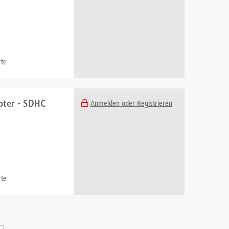
te
pter - SDHC
Anmelden oder Registrieren
te