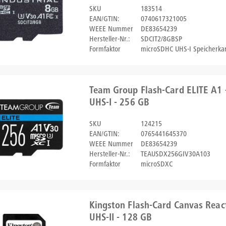
SKU
183514
EAN/GTIN:
0740617321005
WEEE Nummer
DE83654239
Hersteller-Nr.:
SDCIT2/8GBSP
Formfaktor
microSDHC UHS-I Speicherkar
Team Group Flash-Card ELITE A1
UHS-I - 256 GB
SKU
124215
EAN/GTIN:
0765441645370
WEEE Nummer
DE83654239
Hersteller-Nr.:
TEAUSDX256GIV30A103
Formfaktor
microSDXC
Kingston Flash-Card Canvas Reac
UHS-II - 128 GB