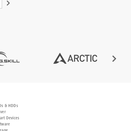
Ds & HDDs
rver
art Devices
ftware
orage