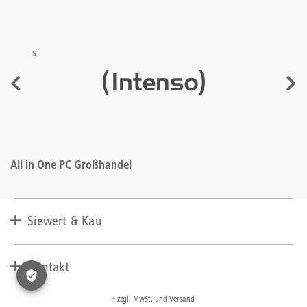
s
All in One PC Großhandel
Siewert & Kau
Unternehmen
Lieferant werden
Kontakt
Presse
AGBs
+49 (0) 2271 763 100
* zzgl. MwSt. und Versand