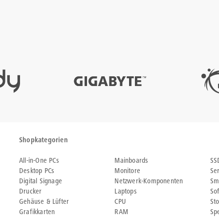
Shopkategorien
All-in-One PCs
Mainboards
SS
Desktop PCs
Monitore
Se
Digital Signage
Netzwerk-Komponenten
Sm
Drucker
Laptops
So
Gehäuse & Lüfter
CPU
St
Grafikkarten
RAM
Sp