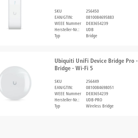
SKU
256450
EAN/GTIN:
0810084695883
WEEE Nummer
DE83654239
Hersteller-Nr.:
UDB
Typ
Bridge
Ubiquiti UniFi Device Bridge Pro -
Bridge - Wi-Fi 5
SKU
256449
EAN/GTIN:
0810084698051
WEEE Nummer
DE83654239
Hersteller-Nr.:
UDB-PRO
Typ
Wireless Bridge