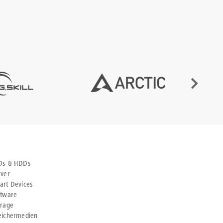
Ds & HDDs
rver
art Devices
ftware
orage
eichermedien