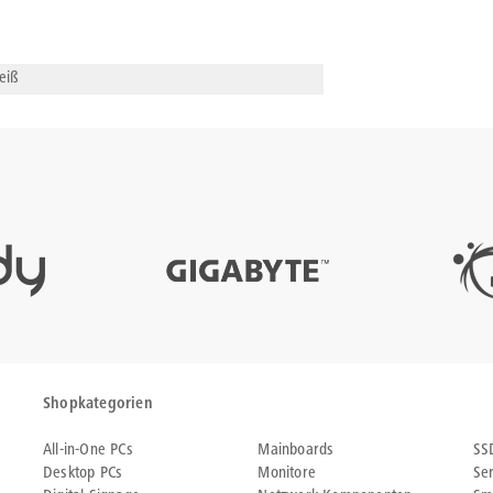
eiß
Shopkategorien
All-in-One PCs
Mainboards
SS
Desktop PCs
Monitore
Se