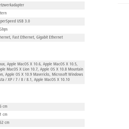
Nam
tzwerkadapter
Adre
TP-L
Am T
tern
Adre
4058
perSpeed USB 3.0
Am T
E-Ma
4058
Gbps
rona
hernet, Fast Ethernet, Gigabit Ethernet
E-Ma
rona
nux, Apple MacOS X 10.6, Apple MacOS X 10.5,
ple MacOS X Lion 10.7, Apple OS X 10.8 Mountain
on, Apple OS X 10.9 Mavericks, Microsoft Windows
sta / XP / 7 / 8 / 8.1, Apple MacOS X 10.10
6 cm
1 cm
62 cm