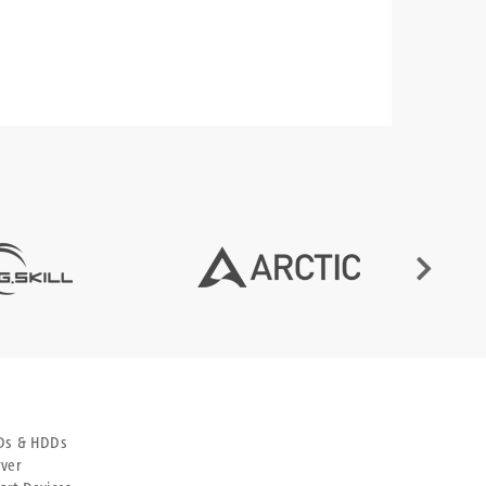
Ds & HDDs
rver