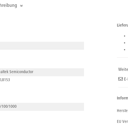
hreibung
Liefe
Weit
altek Semiconductor
E-
TL8153
Inform
/100/1000
Herste
Unt
EU Ver
TP-L