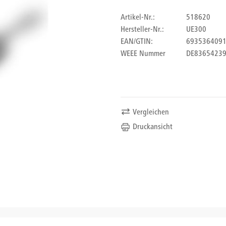
Artikel-Nr.:
518620
Hersteller-Nr.:
UE300
EAN/GTIN:
693536409
WEEE Nummer
DE8365423
Vergleichen
Druckansicht