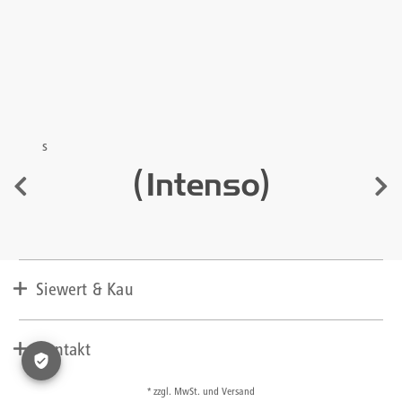
s
Siewert & Kau
Unternehmen
Lieferant werden
Kontakt
Presse
AGBs
+49 (0) 2271 763 100
* zzgl. MwSt. und Versand