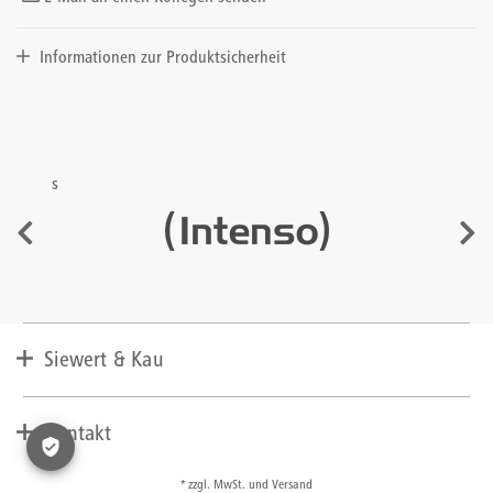
Informationen zur Produktsicherheit
s
Siewert & Kau
Unternehmen
Lieferant werden
Kontakt
Presse
AGBs
+49 (0) 2271 763 100
* zzgl. MwSt. und Versand