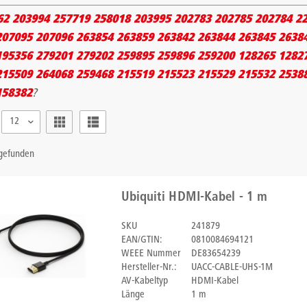
62 203994 257719 258018 203995 202783 202785 202784 2
207095 207096 263854 263859 263842 263844 263845 2638
195356 279201 279202 259895 259896 259200 128265 1282
215509 264068 259468 215519 215523 215529 215532 2538
158382
?
12
 gefunden
Ubiquiti HDMI-Kabel - 1 m
SKU
241879
EAN/GTIN:
0810084694121
WEEE Nummer
DE83654239
Hersteller-Nr.:
UACC-CABLE-UHS-1M
AV-Kabeltyp
HDMI-Kabel
Länge
1 m