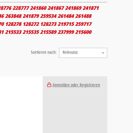
28776 228777 241860 241867 241869 241871
46 263848 241879 259534 261484 261488
70 128278 128272 128273 219715 259717
81 215533 215535 215589 237999 215600
Sortieren nach:
Relevanz
Anmelden oder Registrieren