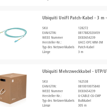
Ubiquiti UniFI Patch-Kabel - 3 m
SKU
128272
EAN/GTIN:
0817882020459
WEEE Nummer
DE83654239
Hersteller-Nr.:
UACC-OFC-MM-3M
Typ des Netzwerkkabels
Patch-Kabel
Länge
3 m
Ubiquiti Mehrzweckkabel - UTP/U
SKU
162538
EAN/GTIN:
0810010075840
WEEE Nummer
DE83654239
Hersteller-Nr.:
U-CABLE-C6-CMP
Typ des Netzwerkkabels
Bulkkabel
Länge
305 m