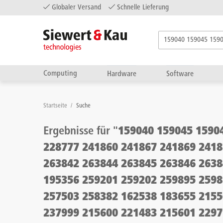
Globaler Versand
Schnelle Lieferung
Computing
Hardware
Software
Startseite
/
Suche
Ergebnisse für "
159040 159045 1590
228777 241860 241867 241869 2418
263842 263844 263845 263846 2638
195356 259201 259202 259895 2598
257503 258382 162538 183655 2155
237999 215600 221483 215601 2297