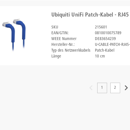
Ubiquiti UniFi Patch-Kabel - RJ45
SKU
215601
EAN/GTIN:
0810010075789
WEEE Nummer
DE83654239
Hersteller-Nr.:
U-CABLE-PATCH-RJ45
Typ des Netzwerkkabels
Patch-Kabel
Länge
10 cm
1
2