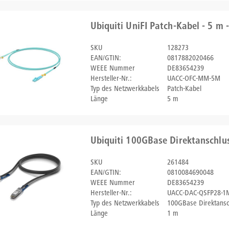
Ubiquiti UniFI Patch-Kabel - 5 m -
SKU
128273
EAN/GTIN:
0817882020466
WEEE Nummer
DE83654239
Hersteller-Nr.:
UACC-OFC-MM-5M
Typ des Netzwerkkabels
Patch-Kabel
Länge
5 m
Ubiquiti 100GBase Direktanschlu
SKU
261484
EAN/GTIN:
0810084690048
WEEE Nummer
DE83654239
Hersteller-Nr.:
UACC-DAC-QSFP28-1
Typ des Netzwerkkabels
100GBase Direktansc
Länge
1 m