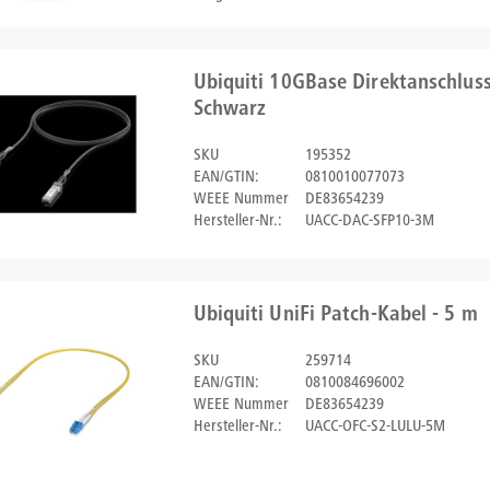
Ubiquiti 10GBase Direktanschluss
Schwarz
SKU
195352
EAN/GTIN:
0810010077073
WEEE Nummer
DE83654239
Hersteller-Nr.:
UACC-DAC-SFP10-3M
Ubiquiti UniFi Patch-Kabel - 5 m
SKU
259714
EAN/GTIN:
0810084696002
WEEE Nummer
DE83654239
Hersteller-Nr.:
UACC-OFC-S2-LULU-5M