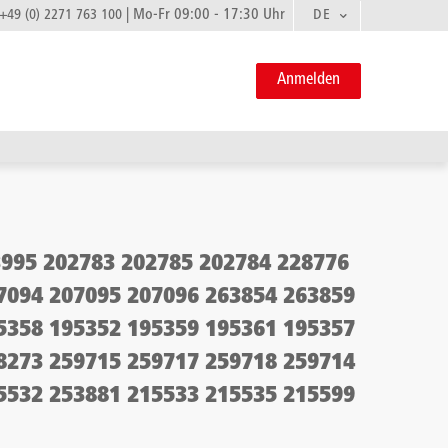
|
Mo-Fr 09:00 - 17:30 Uhr
DE
+49 (0) 2271 763 100
Anmelden
3995 202783 202785 202784 228776
7094 207095 207096 263854 263859
5358 195352 195359 195361 195357
8273 259715 259717 259718 259714
5532 253881 215533 215535 215599