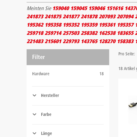
Meinten Sie
159040 159045 159046 151616 1437
241873 241875 241877 241878 207093 207094 
195362 195358 195352 195359 195361 195357 
259718 259714 257503 258382 162538 183655 
221483 215601 229793 143765 128270 158383 
Pro Seite:
Filter
18 Artikel
Hardware
18
Hersteller
Farbe
Länge