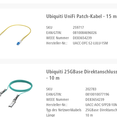
Ubiquiti UniFi Patch-Kabel - 15 m
SKU
259717
EAN/GTIN:
0810084696026
WEEE Nummer
DE83654239
Hersteller-Nr.:
UACC-OFC-S2-LULU-15M
Ubiquiti 25GBase Direktanschluss
- 10 m
SKU
202783
EAN/GTIN:
0810010077196
WEEE Nummer
DE83654239
Hersteller-Nr.:
UACC-AOC-SFP28-10
Typ des Netzwerkkabels
25GBase Direktansch
Länge
10 m